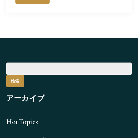
検
索:
アーカイブ
HotTopics